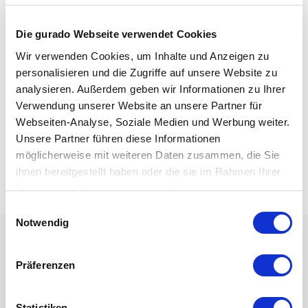
ausnutzen.
Die gurado Webseite verwendet Cookies
Dies geht ganz einfach, indem man Coupons nur mit
diesen Parametern einlösbar macht:
Wir verwenden Cookies, um Inhalte und Anzeigen zu
Einlösbar für eine Reise nach Spanien, ab Flughafen
personalisieren und die Zugriffe auf unsere Website zu
Düsseldorf, nur zwischen November und Februar
analysieren. Außerdem geben wir Informationen zu Ihrer
nutzbar.
Verwendung unserer Website an unsere Partner für
Webseiten-Analyse, Soziale Medien und Werbung weiter.
Bei der Buchung kommuniziert nun das
Unsere Partner führen diese Informationen
Buchungsportal mit dem gurado Couponing System
möglicherweise mit weiteren Daten zusammen, die Sie
und erhält die Freigabe, wenn alle Parameter stimmen.
ihnen bereitgestellt haben oder die sie im Rahmen Ihrer
Der Kunde kann den Gutschein einlösen und seine
Nutzung der Dienste gesammelt haben.
Reise für den reduzierten Preis buchen.
Einwilligungsauswahl
Notwendig
Weitere gurado Funktionen,
Präferenzen
die dich beim Couponing
unterstützen werden.
Statistiken