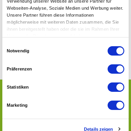
Verwendung unserer Website an unsere Partner für
Wir führen kontinuierliche Datensicherungen für
Webseiten-Analyse, Soziale Medien und Werbung weiter.
dich durch
Unsere Partner führen diese Informationen
möglicherweise mit weiteren Daten zusammen, die Sie
Unsere Weiterentwicklungen stehen dir immer
ihnen bereitgestellt haben oder die sie im Rahmen Ihrer
direkt zur Verfügung
Nutzung der Dienste gesammelt haben.
Einwilligungsauswahl
Du hast von überall und jederzeit Zugriff auf unser
Notwendig
Gutscheinsystem, nur eine Internetverbindung wird
benötigt.
Präferenzen
Statistiken
Deine Vorteile
Marketing
Einfache Gutscheinbuchhaltung: alle
Gutscheinabrechnungen per Mausklick abrufbar
Details zeigen